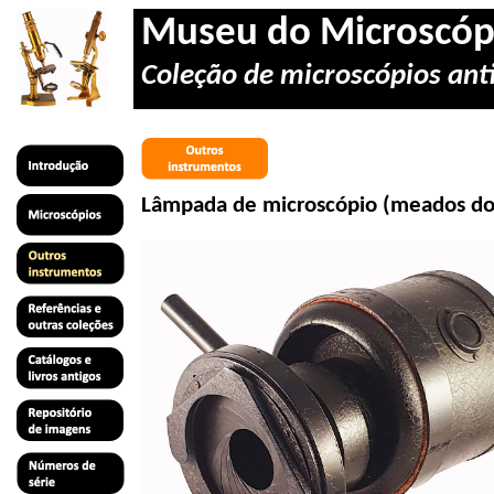
Museu do Microscóp
Coleção de microscópios anti
Lâmpada de microscópio (meados do