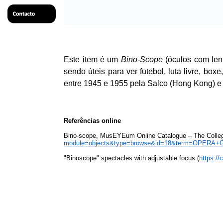
Este item é um
Bino-Scope
(óculos com lent
sendo úteis para ver futebol, luta livre, box
entre 1945 e 1955 pela
Salco
(Hong Kong) e
Referências
online
Bino-scope,
MusEYEum
Online Catalogue – The Colleg
module=objects&type=browse&id=18&term=OPERA
"
Binoscope
" spectacles with adjustable focus (
https:/