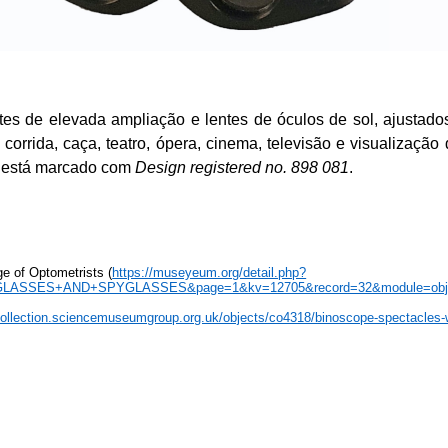
es de elevada ampliação e lentes de óculos de sol, ajustados 
e, corrida, caça, teatro, ópera, cinema, televisão e visualizaç
 está marcado com
Design
registered
no. 898 081
.
e of Optometrists (
https://museyeum.org/detail.php?
+GLASSES+AND+SPYGLASSES&page=1&kv=12705&record=32&module=obj
/collection.sciencemuseumgroup.org.uk/objects/co4318/binoscope-spectacles-w