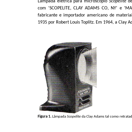
Lâmpada elétrica para microscópio
Scopelite
d
com 'SCOPELITE, CLAY ADAMS CO, NY' e 'MAD
fabricante e importador americano de materiai
1935 por Robert Louis
Toplitz
. Em 1964, a
Clay
Ad
Figura
1.
Lâmpada
Scopelite
da
Clay
Adams tal como retrata