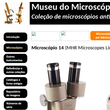
Museu do Microscóp
Coleção de microscópios anti
Microscópio 14
(MHR Microscopes Lim