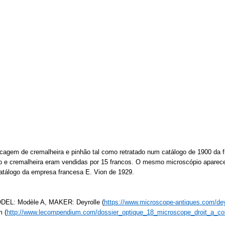
gem de cremalheira e pinhão tal como retratado num catálogo de 1900 da 
o e cremalheira eram vendidas por 15 francos. O mesmo microscópio aparec
catálogo da empresa francesa E. Vion de 1929.
: Modèle A, MAKER: Deyrolle (
https://www.microscope-antiques.com/dey
m (
http://www.lecompendium.com/dossier_optique_18_microscope_droit_a_