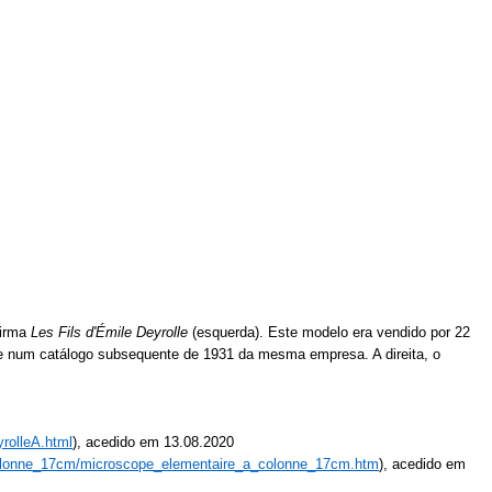
firma
Les Fils d'Émile Deyrolle
(esquerda). Este modelo era vendido por 22
e num catálogo subsequente de 1931 da mesma empresa. A direita, o
rolleA.html
), acedido em 13.08.2020
colonne_17cm/microscope_elementaire_a_colonne_17cm.htm
), acedido em