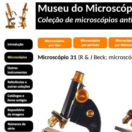
Museu do Microscóp
Coleção de microscópios anti
Microscópio 31
(R & J Beck; microsc