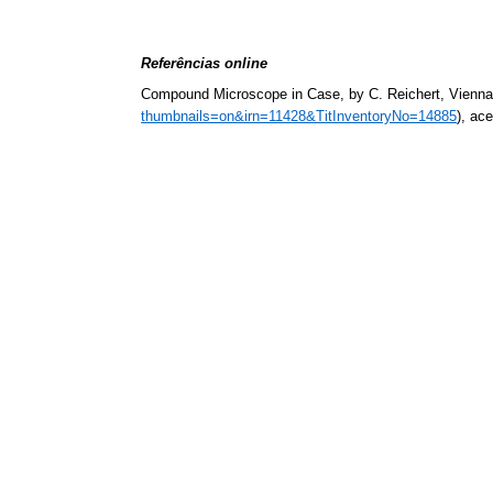
Referências online
Compound Microscope in Case, by C. Reichert, Vienna,
thumbnails=on&irn=11428&TitInventoryNo=14885
), ac