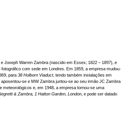
79) e Joseph Warren Zambra (nascido em Essex; 1822 – 1897), e
dio fotográfico com sede em Londres. Em 1859, a empresa mudou-
869, para
38 Holborn Viaduct
, tendo também instalações em
ra aposentou-se e MW Zambra juntou-se ao seu irmão JC Zambra
os e meteorológicos e, em 1948, a empresa tornou-se uma
Negretti & Zambra, 1 Hatton Garden, London
, e pode ser datado