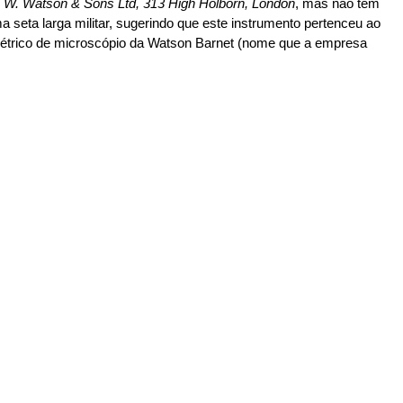
m
W. Watson & Sons Ltd, 313 High Holborn, London
, mas não tem
 seta larga militar, sugerindo que este instrumento pertenceu ao
 elétrico de microscópio da Watson Barnet (nome que a empresa