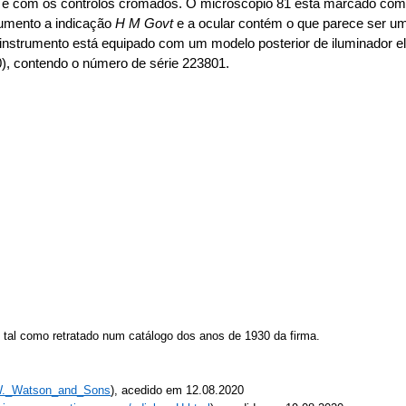
o e com os controlos cromados. O microscópio 81 está marcado co
rumento a indicação
H M Govt
e a ocular contém o que parece ser uma
 o instrumento está equipado com um modelo posterior de iluminador
, contendo o número de série 223801.
al como retratado num catálogo dos anos de 1930 da firma.
/W._Watson_and_Sons
), acedido em 12.08.2020