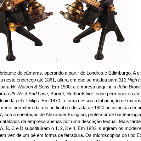
bricante de câmaras, operando a partir de Londres e Edimburgo. A e
uou neste endereço até 1861, altura em que se mudou para
313 High H
 para
W. Watson & Sons
. Em 1900, a empresa adquiriu a
John Brown
ara a
25 West End Lane
, Barnet, Hertfordshire, onde permaneceu até
dquirida pela Philips. Em 1970, a firma cessou a fabricação de micr
umento permitem datá-lo no final da década de 1920 ou início da dé
 sob a orientação de Alexander Edington, professor de bacteriologi
s catálogos da empresa apenas por uma descrição textual. Mais tarde
ras A, B, C e D substituíram o 1, 2, 3 e 4. Em 1892, surgiram os model
é em vez de um pé em forma de ferradura. Os microscópios do tipo 