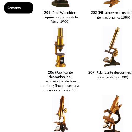
201
(Paul Waechter;
202
(Pillischer; microscóp
triquinoscópio modelo
internacional, c. 1880)
Va; c. 1900)
206
(Fabricante
207
(Fabricante desconheci
desconhecido;
meados do séc. XIX)
microscópio de tipo
tambor; final do séc. XIX
– princípio do séc. XX)