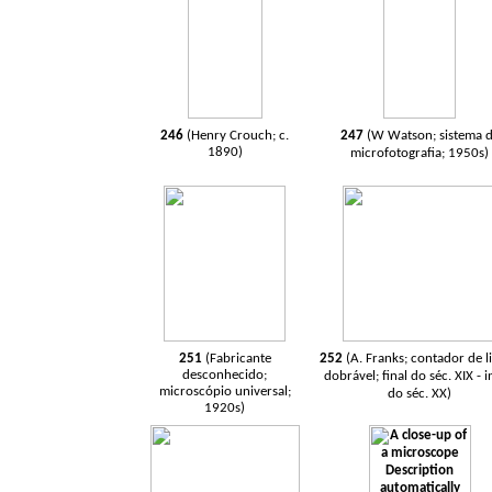
246
(Henry Crouch; c.
247
(W Watson; sistema 
1890)
microfotografia; 1950s)
251
(Fabricante
252
(A. Franks; contador de l
desconhecido;
dobrável; final do séc. XIX - i
microscópio universal;
do séc. XX)
1920s)