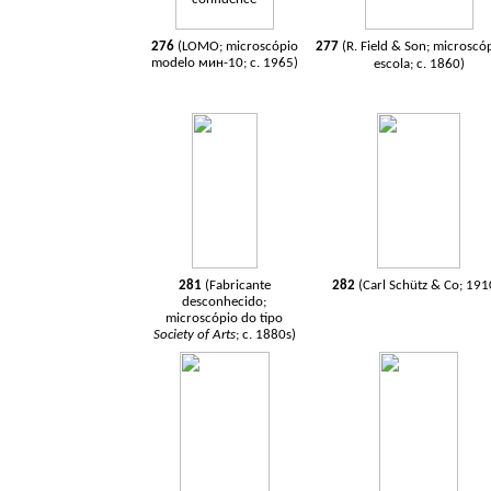
276
(LOMO; microscópio
277
(R. Field & Son; microscó
modelo
мин
-10; c. 1965)
escola; c. 1860)
281
(Fabricante
282
(Carl Schütz & Co; 191
desconhecido;
microscópio do tipo
Society of Arts
; c. 1880s)