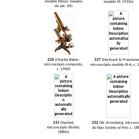
modelo
Minor
; meados
modelo VI; 1910s)
do séc. XX)
226
(Charles Baker;
227
(Hartnack & Prazmows
microscópio composto;
microscópio modelo III-A; c. 
c. 1900)
231
(Nachet;
232
(W. Aronsberg; microsc
microscópio direito;
do tipo
Society of Arts
; c. 18
1880s)