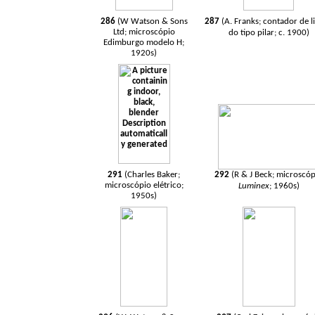
286
(W Watson & Sons
287
(A. Franks; contador de l
Ltd; microscópio
do tipo pilar; c. 1900)
Edimburgo modelo H;
1920s)
291
(Charles Baker;
292
(R & J Beck; microscó
microscópio elétrico;
Luminex
; 1960s)
1950s)