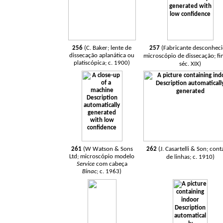
256
(C. Baker; lente de
257
(Fabricante desconheci
dissecação aplanática ou
microscópio de dissecação; fi
platiscópica; c. 1900)
séc. XIX)
261
(W Watson & Sons
262
(J. Casartelli & Son; con
Ltd; microscópio modelo
de linhas; c. 1910)
Service
com cabeça
Binac
; c. 1963)