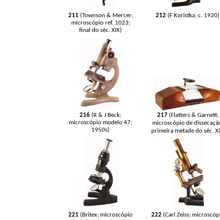
211
(Townson & Mercer;
212
(F Koristka; c. 1920)
microscópio ref. 1023;
final do séc.
XIX)
216
(R & J Beck;
217
(Flatters & Garnett;
microscópio modelo 47;
microscópio de dissecaçã
1950s)
primeira metade do séc. X
221
(Britex; microscópio
222
(Carl Zeiss; microscóp