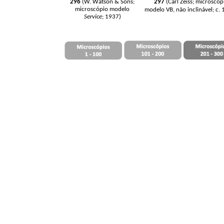
296
(W. Watson & Sons;
297
(Carl Zeiss; microscóp
microscópio modelo
modelo VB, não inclinável; c.
Service
; 1937)